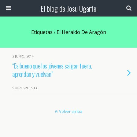
El blog de Josu Ugarte
Etiquetas › El Heraldo De Aragón
2 JUNIO, 2014
“Es bueno que los jóvenes salgan fuera,
aprendan y vuelvan”
SIN RESPUESTA
Volver arriba