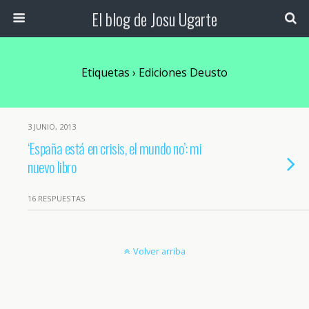
El blog de Josu Ugarte
Etiquetas › Ediciones Deusto
3 JUNIO, 2013
‘España está en crisis, el mundo no’: mi
nuevo libro
16 RESPUESTAS
Volver arriba