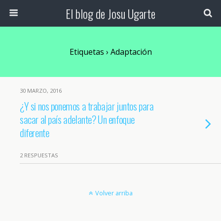
El blog de Josu Ugarte
Etiquetas › Adaptación
30 MARZO, 2016
¿Y si nos ponemos a trabajar juntos para
sacar al país adelante? Un enfoque
diferente
2 RESPUESTAS
Volver arriba