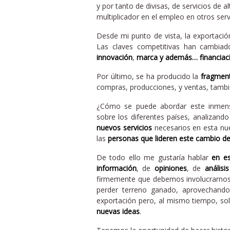
y por tanto de divisas, de servicios de 
multiplicador en el empleo en otros serv
Desde mi punto de vista, la exportació
Las claves competitivas han cambia
innovación
,
marca y además…
financiac
Por último, se ha producido la
fragment
compras, producciones, y ventas, tambié
¿Cómo se puede abordar este inmen
sobre los diferentes países, analizand
nuevos servicios
necesarios en esta nue
las
personas que lideren este cambio d
De todo ello me gustaría hablar
en es
información
, de
opiniones
, de
análisis
firmemente que debemos involucrarnos 
perder terreno ganado, aprovechando
exportación pero, al mismo tiempo, solt
nuevas ideas
.