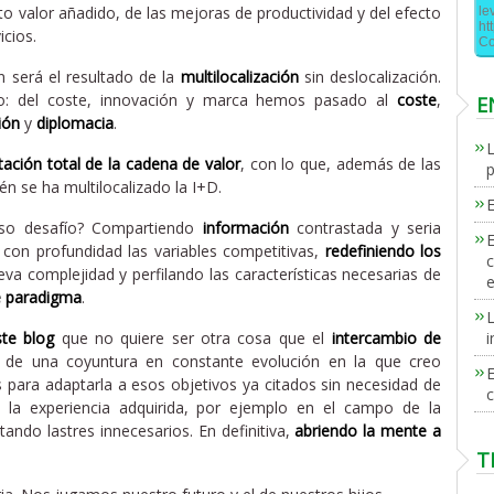
alto valor añadido, de las mejoras de productividad y del efecto
le
ht
icios.
Co
n será el resultado de la
multilocalización
sin deslocalización.
do: del coste, innovación y marca hemos pasado al
coste
,
E
ión
y
diplomacia
.
L
ación total de la cadena de valor
, con lo que, además de las
p
n se ha multilocalizado la I+D.
so desafío? Compartiendo
información
contrastada y seria
E
o con profundidad las variables competitivas,
redefiniendo los
c
va complejidad y perfilando las características necesarias de
e
e paradigma
.
L
i
te blog
que no quiere ser otra cosa que el
intercambio de
de una coyuntura en constante evolución en la que creo
E
para adaptarla a esos objetivos ya citados sin necesidad de
c
 la experiencia adquirida, por ejemplo en el campo de la
ando lastres innecesarios. En definitiva,
abriendo la mente a
T