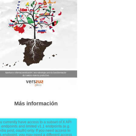
Más información
u currently have access to a subset of X API
 endpoints and limited v1.1 endpoints (e.g.
dia post, oauth) only. If you need access to
is endpoint, you may need a different access