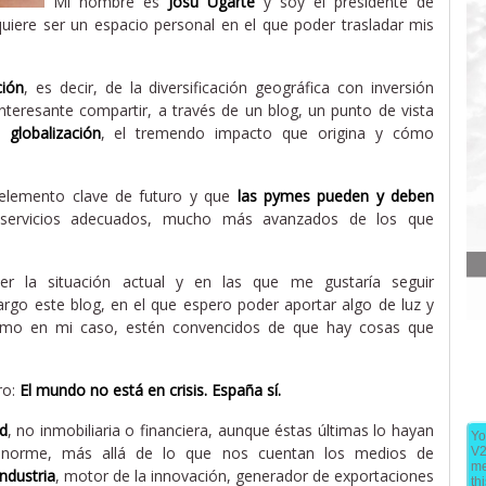
Mi nombre es
Josu Ugarte
y soy el presidente de
uiere ser un espacio personal en el que poder trasladar mis
ción
, es decir, de la diversificación geográfica con inversión
nteresante compartir, a través de un blog, un punto de vista
la
globalización
, el tremendo impacto que origina y cómo
elemento clave de futuro y que
las pymes pueden y deben
servicios adecuados, mucho más avanzados de los que
er la situación actual y en las que me gustaría seguir
argo este blog, en el que espero poder aportar algo de luz y
como en mi caso, estén convencidos de que hay cosas que
ro:
El mundo no está en crisis. España sí.
ad
, no inmobiliaria o financiera, aunque éstas últimas lo hayan
Yo
orme, más allá de lo que nos cuentan los medios de
V2
me
industria
, motor de la innovación, generador de exportaciones
th