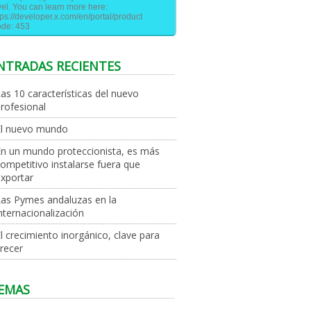
vel. You can learn more here:
tps://developer.x.com/en/portal/product
de: 453
NTRADAS RECIENTES
as 10 características del nuevo
rofesional
El nuevo mundo
n un mundo proteccionista, es más
ompetitivo instalarse fuera que
xportar
as Pymes andaluzas en la
nternacionalización
l crecimiento inorgánico, clave para
recer
EMAS